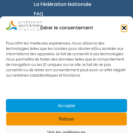
La Fédération Nationale
FAQ
Intranet
Gérer le consentement
Pour offrir les meilleures expériences, nous utilisons des
Informations utiles
technologies telles que les cookies pour stocker et/ou accéder aux
informations des appareils. Le fait de consentir à ces technologies
nous permettra de traiter des données telles que le comportement
Mentions Légales
de navigation ou les ID uniques sur ce site. Le fait de ne pas
Politique de confidentialité
consentir ou de retirer son consentement peut avoir un effet négatif
sur certaines caractéristiques et fonctions.
Nous contacter
Politique de cookies
Accepter
© 2023 - Site réalisé par Exupery
Refuser
facebook
linkedin
youtube
instagram
Voir les préférences