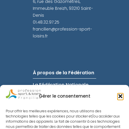
6, rue des Gazomètres,
Immeuble Breizh, 93210 Saint-
Denis
01.48.32.97.25
francilien@profession-sport-
loisirs.fr
À propos de la Fédération
La Fédération Nationale
FAQ
Gérer le consentement
Intranet
Pour offrir les meilleures expériences, nous utilisons des
Informations utiles
technologies telles que les cookies pour stocker et/ou accéder aux
informations des appareils. Le fait de consentir à ces technologies
nous permettra de traiter des données telles que le comportement
Mentions Légales