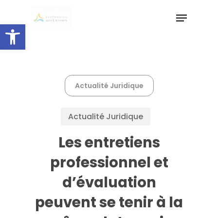
Skip
Menu
to
Ouvrir la barre d’outils
main
Close
content
Menu
Actualité Juridique
Actualité Juridique
Les entretiens
professionnel et
d’évaluation
peuvent se tenir à la